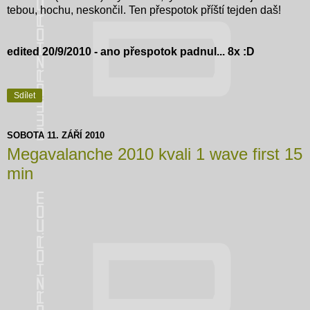
tebou, hochu, neskončil. Ten přespotok příští tejden daš!
edited 20/9/2010 - ano přespotok padnul... 8x :D
Sdílet
SOBOTA 11. ZÁŘÍ 2010
Megavalanche 2010 kvali 1 wave first 15
min