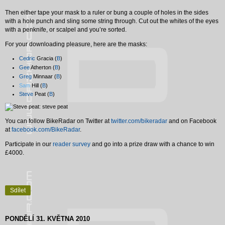
Then either tape your mask to a ruler or bung a couple of holes in the sides
with a hole punch and sling some string through. Cut out the whites of the eyes
with a penknife, or scalpel and you’re sorted.
For your downloading pleasure, here are the masks:
Cedric
Gracia (
B
)
Gee
Atherton (
B
)
Greg
Minnaar (
B
)
Sam
Hill (
B
)
Steve
Peat (
B
)
You can follow BikeRadar on Twitter at
twitter.com/bikeradar
and on Facebook
at
facebook.com/BikeRadar
.
Participate in our
reader survey
and go into a prize draw with a chance to win
£4000.
Sdílet
PONDĚLÍ 31. KVĚTNA 2010