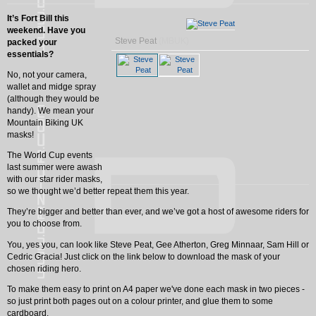
It’s
Fort
Bill
this
weekend. Have you
Steve Peat
(MBUK)
packed your
essentials?
No, not your camera,
wallet and midge spray
(although they would be
handy). We mean your
Mountain Biking
UK
masks!
The World Cup events
last summer were awash
with our star rider masks,
so we thought we’d better repeat them this year.
They’re bigger and better than ever, and we’ve got a host of awesome riders for
you to choose from.
You, yes you, can look like Steve Peat, Gee Atherton, Greg Minnaar, Sam Hill or
Cedric Gracia! Just click on the link below to download the mask of your
chosen riding hero.
To make them easy to print on A4 paper we've done each mask in two pieces -
so just print both pages out on a colour printer, and glue them to some
cardboard.