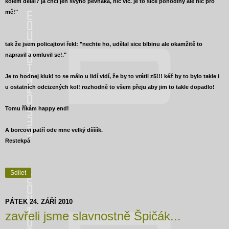
kolem dělal? já chci jen svýho pevňáka, nic víc. je to sice pohodlný ale nic pro
mě!"
tak že jsem policajtovi řekl: "nechte ho, udělal sice blbinu ale okamžitě to
napravil a omluvil se!."
Je to hodnej kluk! to se málo u lidí vidí, že by to vrátil z5!!! kéž by to bylo takle i
u ostatních odcizených kol! rozhodně to všem přeju aby jim to takle dopadlo!
Tomu říkám happy end!
A borcovi patří ode mne velký dííííík.
Restekpá
Sdílet
PÁTEK 24. ZÁŘÍ 2010
zavřeli jsme slavnostně Špičák...