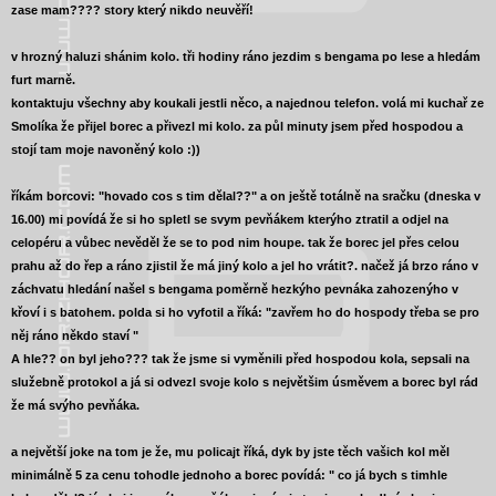
zase mam???? story
který nikdo neuvěří!
v hrozný haluzi shánim kolo. tři hodiny ráno jezdim s bengama po lese a hledám
furt marně.
kontaktuju všechny aby koukali jestli něco, a najednou telefon. volá mi kuchař ze
Smolíka že přijel borec a přivezl mi kolo. za půl minuty jsem před hospodou a
stojí tam moje navoněný kolo :))
říkám borcovi: "hovado cos s tim dělal??" a on ještě totálně na sračku (dneska v
16.00) mi povídá že si ho spletl se svym pevňákem kterýho ztratil a odjel na
celopéru a vůbec nevěděl že se to pod nim houpe. tak že borec jel přes celou
prahu až do řep a ráno zjistil že má jiný kolo a jel ho vrátit?. načež já brzo ráno v
záchvatu hledání našel s bengama poměrně hezkýho pevnáka zahozenýho v
křoví i s batohem. polda si ho vyfotil a říká: "zavřem ho do hospody třeba se pro
něj ráno někdo staví "
A hle?? on byl jeho??? tak že jsme si vyměnili před hospodou kola, sepsali na
služebně protokol a já si odvezl svoje kolo s největšim úsměvem a borec byl rád
že má svýho pevňáka.
a největší joke na tom je že, mu policajt říká, dyk by jste těch vašich kol měl
minimálně 5 za cenu tohodle jednoho a borec povídá: " co já bych s timhle