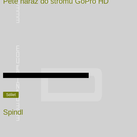
Pete naraz do stromu GoPro HD
Sdílet
Spindl