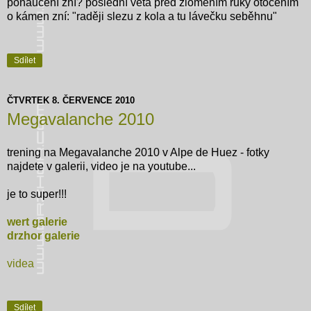
ponaučení zní? poslední věta před zlomením ruky otočením
o kámen zní: "raději slezu z kola a tu lávečku seběhnu"
Sdílet
ČTVRTEK 8. ČERVENCE 2010
Megavalanche 2010
trening na Megavalanche 2010 v Alpe de Huez - fotky
najdete v galerii, video je na youtube...
je to super!!!
wert galerie
drzhor galerie
videa
Sdílet