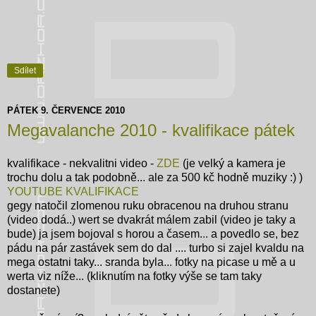
Sdílet
PÁTEK 9. ČERVENCE 2010
Megavalanche 2010 - kvalifikace pátek
kvalifikace - nekvalitni video -
ZDE
(je velký a kamera je
trochu dolu a tak podobně... ale za 500 kč hodně muziky :) )
YOUTUBE KVALIFIKACE
gegy natočil zlomenou ruku obracenou na druhou stranu
(video dodá..) wert se dvakrát málem zabil (video je taky a
bude) ja jsem bojoval s horou a časem... a povedlo se, bez
pádu na pár zastávek sem do dal .... turbo si zajel kvaldu na
mega ostatni taky... sranda byla... fotky na picase u mě a u
werta viz níže... (kliknutím na fotky výše se tam taky
dostanete)