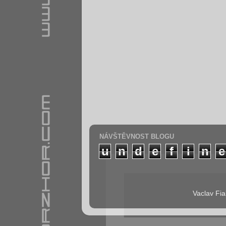
NÁVŠTĚVNOST BLOGU
u
n
d
e
f
i
n
e
Vaclav Fia