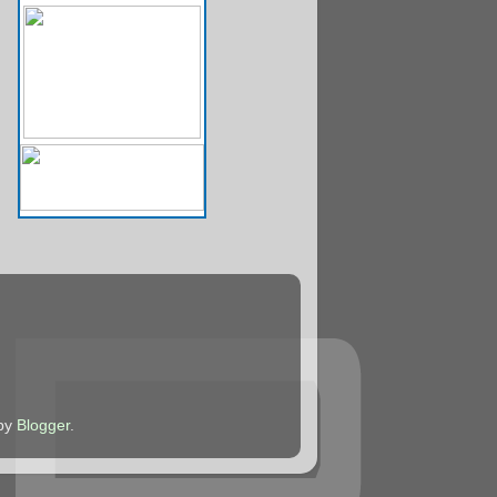
žby
Blogger
.