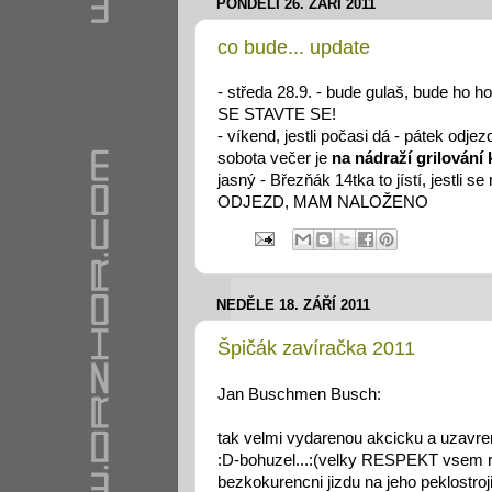
PONDĚLÍ 26. ZÁŘÍ 2011
co bude... update
- středa 28.9. - bude gulaš, bude ho 
SE STAVTE SE!
- víkend, jestli počasi dá - pátek odje
sobota večer je
na nádraží grilování
jasný - Březňák 14tka to jístí, jestli
ODJEZD, MAM NALOŽENO
NEDĚLE 18. ZÁŘÍ 2011
Špičák zavíračka 2011
Jan Buschmen Busch:
tak velmi vydarenou akcicku a uzavr
:D-bohuzel...:(velky RESPEKT vsem ri
bezkokurencni jizdu na jeho peklostroji