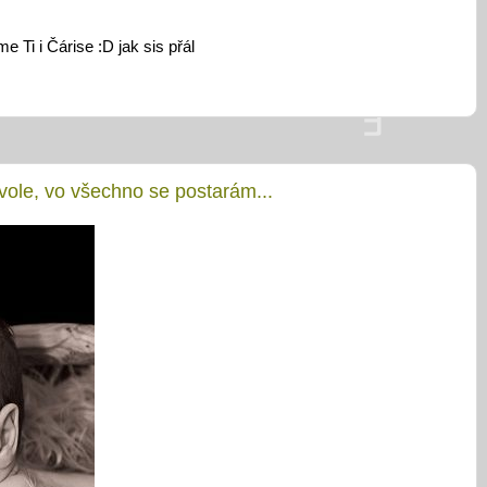
me Ti i Čárise :D jak sis přál
ole, vo všechno se postarám...