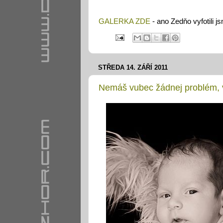
GALERKA ZDE
- ano Zedňo vyfotili js
STŘEDA 14. ZÁŘÍ 2011
Nemáš vubec žádnej problém, v