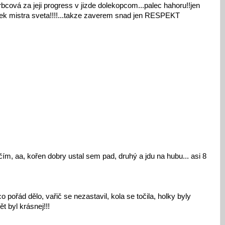
ová za jeji progress v jizde dolekopcom...palec hahoru!!jen
flek mistra sveta!!!!...takze zaverem snad jen RESPEKT
ím, aa, kořen dobry ustal sem pad, druhý a jdu na hubu... asi 8
pořád dělo, vařič se nezastavil, kola se točila, holky byly
t byl krásnej!!!