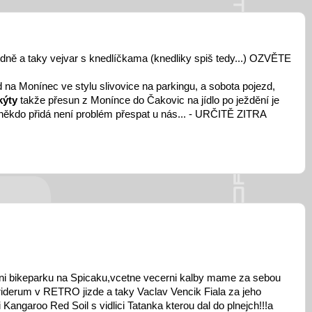
hodně a taky vejvar s knedlíčkama (knedliky spiš tedy...) OZVĚTE
zd na Monínec ve stylu slivovice na parkingu, a sobota pojezd,
 kýty
takže přesun z Monínce do Čakovic na jídlo po ježdění je
 se někdo přidá není problém přespat u nás... - URČITĚ ZITRA
eni bikeparku na Spicaku,vcetne vecerni kalby mame za sebou
derum v RETRO jizde a taky Vaclav Vencik Fiala za jeho
 Kangaroo Red Soil s vidlici Tatanka kterou dal do plnejch!!!a