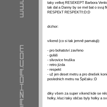
taky velkej RESEKEPT Barbora Venkrbc
tak dal a Danny by se mel bat o svuj 
RESPEkT RESPEKT!!:D:D
drzhor:
víkend (co si tak jemně pamatuji):
- pro bohatství zavřeno
- guláš
- slivovice hruška
- retro jízda
- respekt
- už jen deset metru a pro dnešek konč
poslednich metru na Špičaku :D
diky všem za super víkend kde se něco 
holky, kluci taky občas byly holky a svě