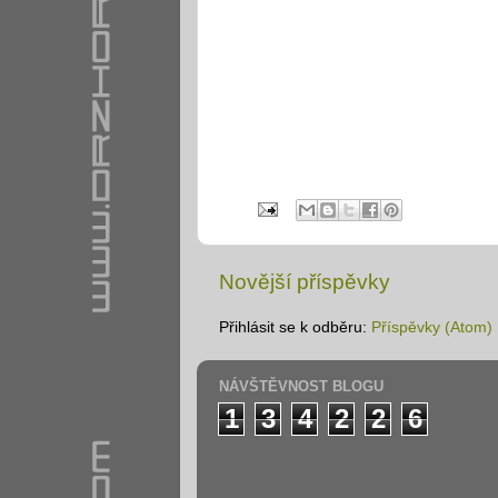
Novější příspěvky
Přihlásit se k odběru:
Příspěvky (Atom)
NÁVŠTĚVNOST BLOGU
1
3
4
2
2
6