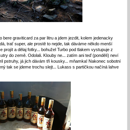
bere graviticard za par litru a jdem jezdit, kolem jedenacky
dá, trať super, ale prostě to nejde, tak dáváme někdo menší
 projít a dělaj fotky... bohužel Turbo pod tlakem vystupuje z
utry do země. Odolali. Klouby ne... zatím ani teď (pondělí) neví
gril pstruhy, já jich dávám tři kousky... mňamka! Nakonec sobotní
ý tak se jdeme trochu slejt... Lukass s partičkou načíná lahve