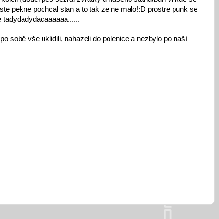
te pekne pochcal stan a to tak ze ne malo!:D prostre punk se
le tadydadydadaaaaaa......
po sobě vše uklidili, nahazeli do polenice a nezbylo po naší