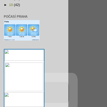
►
10
(42)
POČASÍ PRAHA