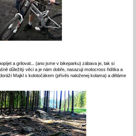
píjet a grilovat... (ano jsme v bikeparku) zábava je, tak si
šně důležitý věci a je nám dobře, nasazuji motocross řidítka a
tě doráží Majkl s kolotočákem (přívěs naloženej kolama) a děláme