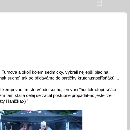
Turnova a okolí kolem sedmičky, vybrali nejlepší plac na
jinak sucho) tak se přidáváme do partičky krutohustopřísňáků....
ě kempovací místo-všude sucho, jen voni "hustokrutopřísňáci"
sem tam stal a celej se začal postupně propadat-no ještě, že
ty Hanička:-) "