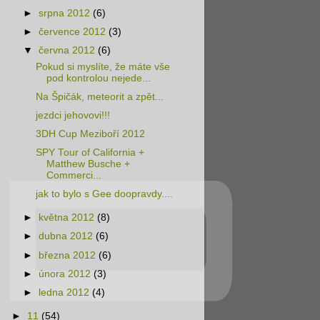
►
srpna 2012
(6)
►
července 2012
(3)
▼
června 2012
(6)
Pokud si myslíte, že máte vše
pod kontrolou nejede...
Na Špičák, meteorit a zpět...
jezdci jehovovi!!!
3DH Cup Meziboří 2012
SPY Tour of California +
Matthew Busche +
Commerci...
jak to bylo s Gee doopravdy....
►
května 2012
(8)
►
dubna 2012
(6)
►
března 2012
(6)
►
února 2012
(3)
►
ledna 2012
(4)
►
11
(54)