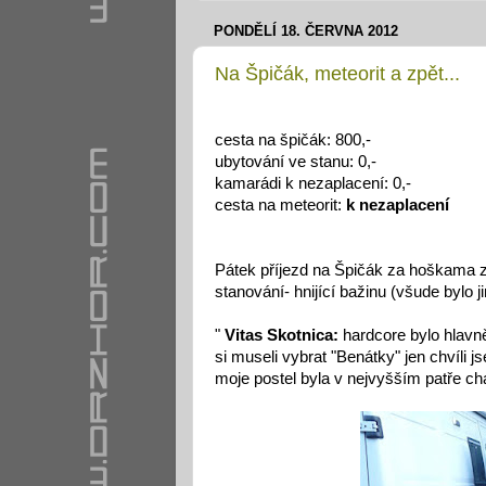
PONDĚLÍ 18. ČERVNA 2012
Na Špičák, meteorit a zpět...
cesta na špičák: 800,-
ubytování ve stanu: 0,-
kamarádi k nezaplacení: 0,-
cesta na meteorit:
k nezaplacení
Pátek příjezd na Špičák za hoškama z 
stanování- hnijící bažinu (všude bylo 
"
Vitas Skotnica:
hardcore bylo hlavn
si museli vybrat "Benátky" jen chvíli j
moje postel byla v nejvyšším patře cha