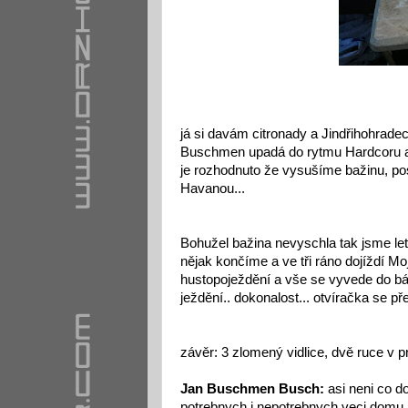
já si davám citronady a Jindřihohrade
Buschmen upadá do rytmu Hardcoru a je 
je rozhodnuto že vysušíme bažinu, pos
Havanou...
Bohužel bažina nevyschla tak jsme letě
nějak končíme a ve tři ráno dojíždí
hustopoježdění a vše se vyvede do báj
ježdění.. dokonalost... otvíračka se p
závěr: 3 zlomený vidlice, dvě ruce v prde
Jan Buschmen Busch:
asi neni co do
potrebnych i nepotrebnych veci domu,