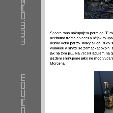
Sobota ráno nakupujem permice, Turbo 
nechutná fronta a vedru a nějak to upa
někdo větší pauzy. holky šli do Rudy se
vorláridu a snaží se zamačkat okolní š
jak na tom je... Na večeři ládujem na 
ježdění shrnujeme jako ne moc vydařen
Morgena