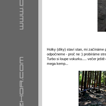
Holky (díky) staví stan, mi začínáme po
odpočneme - proč ne :) probíráme stra
Turbo si loupe vokurku..... večer ješ
mega kemp...