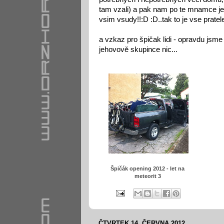
tam vzali) a pak nam po te mnamce jes
vsim vsudy!!:D :D..tak to je vse prate
a vzkaz pro špičak lidi - opravdu jsme 
jehovově skupince nic...
Špičák opening 2012 - let na
meteorit 3
ČTVRTEK 14. ČERVNA 2012