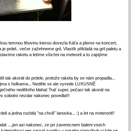
ckou temnou lihovinu kterou dovezla Káťa a jdeme na koncert,
prdel.. večer zažehneme gril, Vlastík přikládá na gril paletu a
tavíme raketu a letíme všichni na meteorit a to zapíjíme
li tak akorát do prdele, protože raketa by se nám propadla...
 Mojma s holkama... Neděle se ale vyvede LUXUSNĚ
ečného nedělního blaha! Trať super, počasí tak akorát na
řes sobotní nezdar nakonec povedla!!!
li a jedna rozbitá "na chvili" lanovka... :) a let na meterorit!!
dat ....jen asi nakonec, ze pri zaverecnem baleni vsech
 kolemjdouci pes sezral zvratky u naseho stanu(buh vi kde se