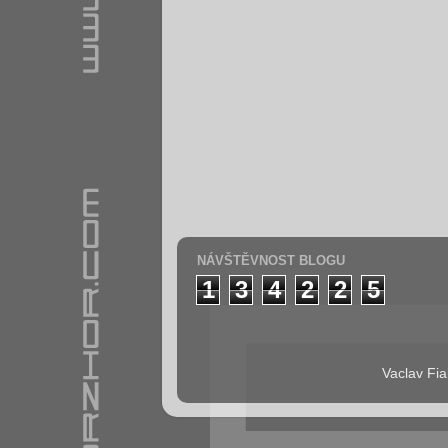
NÁVŠTĚVNOST BLOGU
1
3
4
2
2
5
Vaclav Fia