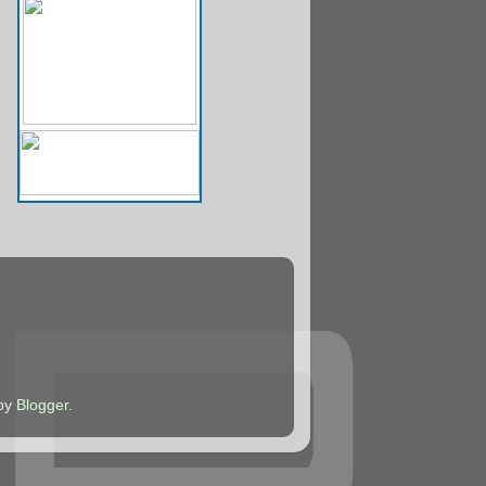
žby
Blogger
.