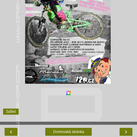
Sdílet
‹
›
Domovská stránka