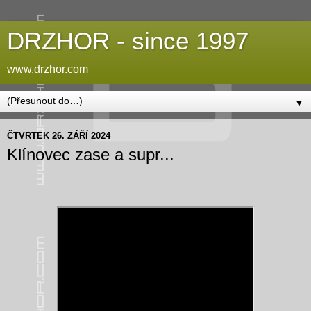
DRZHOR - since 1997
www.drzhor.com
▼
ČTVRTEK 26. ZÁŘÍ 2024
Klínovec zase a supr...