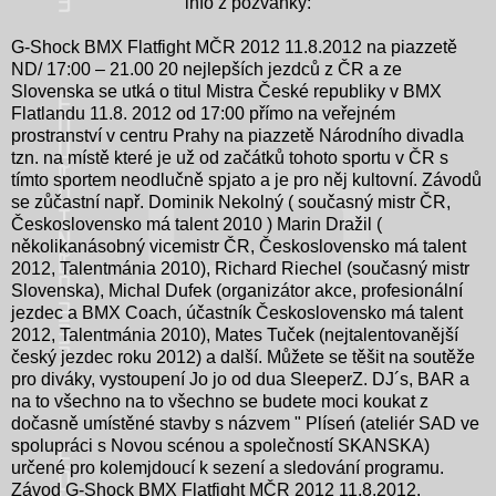
info z pozvánky:
G-Shock BMX Flatfight MČR 2012 11.8.2012 na piazzetě
ND/ 17:00 – 21.00 20 nejlepších jezdců z ČR a ze
Slovenska se utká o titul Mistra České republiky v BMX
Flatlandu 11.8. 2012 od 17:00 přímo na veřejném
prostranství v centru Prahy na piazzetě Národního divadla
tzn. na místě které je už od začátků tohoto sportu v ČR s
tímto sportem neodlučně spjato a je pro něj kultovní. Závodů
se zůčastní např. Dominik Nekolný ( současný mistr ČR,
Československo má talent 2010 ) Marin Dražil (
několikanásobný vicemistr ČR, Československo má talent
2012, Talentmánia 2010), Richard Riechel (současný mistr
Slovenska), Michal Dufek (organizátor akce, profesionální
jezdec a BMX Coach, účastník Československo má talent
2012, Talentmánia 2010), Mates Tuček (nejtalentovanější
český jezdec roku 2012) a další. Můžete se těšit na soutěže
pro diváky, vystoupení Jo jo od dua SleeperZ. DJ´s, BAR a
na to všechno na to všechno se budete moci koukat z
dočasně umístěné stavby s názvem " Plíseń (ateliér SAD ve
spolupráci s Novou scénou a společností SKANSKA)
určené pro kolemjdoucí k sezení a sledování programu.
Závod G-Shock BMX Flatfight MČR 2012 11.8.2012.