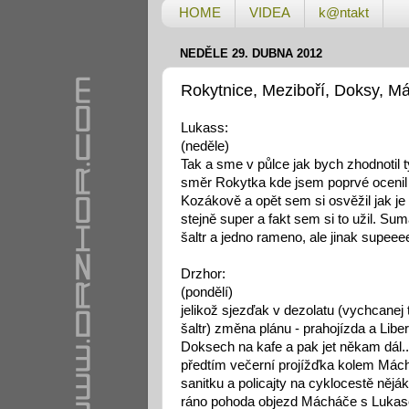
HOME
VIDEA
k@ntakt
NEDĚLE 29. DUBNA 2012
Rokytnice, Meziboří, Doksy, M
Lukass:
(neděle)
Tak a sme v půlce jak bych zhodnotil 
směr Rokytka kde jsem poprvé ocenil 
Kozákově a opět sem si osvěžil jak je 
stejně super a fakt sem si to užil. S
šaltr a jedno rameno, ale jinak supeeee
Drzhor:
(pondělí)
jelikož sjezďak v dezolatu (vychcanej
šaltr) změna plánu - prahojízda a Libe
Doksech na kafe a pak jet někam dál...
předtím večerní projížďka kolem Mách
sanitku a policajty na cyklocestě něják
ráno pohoda objezd Mácháče s Luka