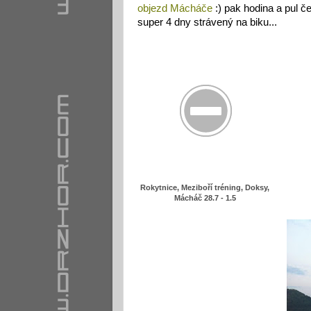
objezd Mácháče
:) pak hodina a pul č
super 4 dny strávený na biku...
Rokytnice, Meziboří tréning, Doksy,
Mácháč 28.7 - 1.5