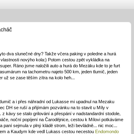
ácháč
tyto dva slunečné dny? Takže včera paking v poledne a hurá
vlastnosti novýho kola:) Potom cestou zpět vykládka na
super. Ráno jsme naložili auto a hurá do Mezáku kde to je furt
umasumárum na tachometru najeto 500 km, jeden tlumič, jeden
r už se zase těším zítra na kolo heh...
 tlumič a i přes náhradní od Lukasse mi upadnul na Mezaku
rec DH se ruší a přijímám pozvánku na to stavit u Míly v
 z kávy se stalo grilování a přespání v nadstandardní stodole,
áče, noční popíjení na Čarodějnice, cestou k Mílovi potkáváme
a paní sejmula v plný kládě strom, leži bevládně... nic moc...
sem a Kaudym kde vedl Lukass cestou necestou
Endomondo