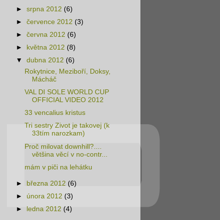
►
srpna 2012
(6)
►
července 2012
(3)
►
června 2012
(6)
►
května 2012
(8)
▼
dubna 2012
(6)
Rokytnice, Meziboří, Doksy,
Mácháč
VAL DI SOLE WORLD CUP
OFFICIAL VIDEO 2012
33 vencalius kristus
Tri sestry Zivot je takovej (k
33tím narozkam)
Proč milovat downhill?....
většina věcí v no-contr...
mám v piči na lehátku
►
března 2012
(6)
►
února 2012
(3)
►
ledna 2012
(4)