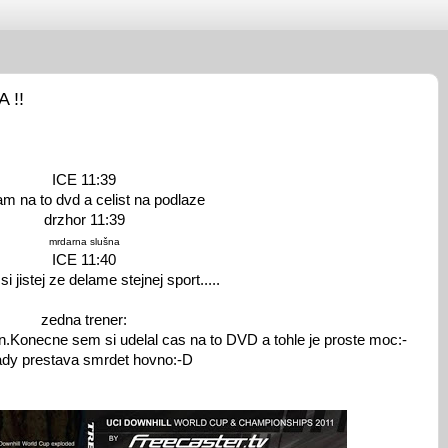
 !!
ICE
11:39
m na to dvd a celist na podlaze
drzhor
11:39
mrdarna slušna
ICE
11:40
i jistej ze delame stejnej sport.....
zedna trener:
.Konecne sem si udelal cas na to DVD a tohle je proste moc:-
ady prestava smrdet hovno:-D