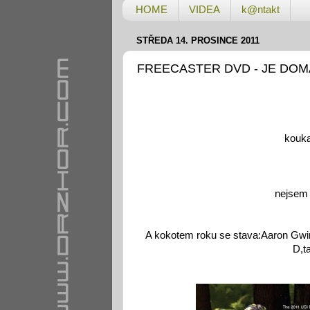
HOME
VIDEA
k@ntakt
STŘEDA 14. PROSINCE 2011
FREECASTER DVD - JE DOMA
kouka
nejsem s
A kokotem roku se stava:Aaron Gwin
D,t