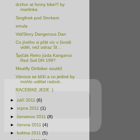
drzhor at funny bike!!! by
martinka
Singltrek pod Smrkem
smula
Vid/Story Dangerous Dan
Co jíného si přát víc v životě
vidět, než odraz St...
Špičák Retro jízda Kangaroo
Red Soil DH 199?
Meatfly Dirtbiker soutěž
Vánoce se blíží a co jediné by
mohlo udělat radost...
RACEBIKE JEDE :)
►
září 2011
(6)
►
srpna 2011
(1)
►
července 2011
(8)
►
června 2011
(4)
►
května 2011
(5)