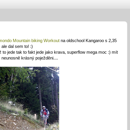
ondo Mountain biking Workout
na oldschool Kangaroo s 2,35
ale dal sem to! :)
ž to jede tak to fakt jede jako krava, superflow mega moc :) mít
k neunosně krásný poježděni....