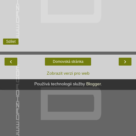
Sdílet
‹
›
Domovská stránka
Zobrazit verzi pro web
Používá technologii služby
Blogger
.