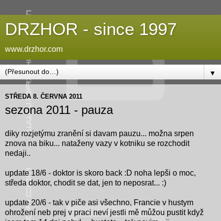
DRZHOR - since 1997
www.drzhor.com
▼
STŘEDA 8. ČERVNA 2011
sezona 2011 - pauza
diky rozjetýmu zranění si davam pauzu... možna srpen
znova na biku... nataženy vazy v kotniku se rozchodit
nedaji..
update 18/6 - doktor is skoro back :D noha lepši o moc,
středa doktor, chodit se dat, jen to neposrat... :)
update 20/6 - tak v piče asi všechno, Francie v hustym
ohrožení neb prej v praci neví jestli mě můžou pustit když