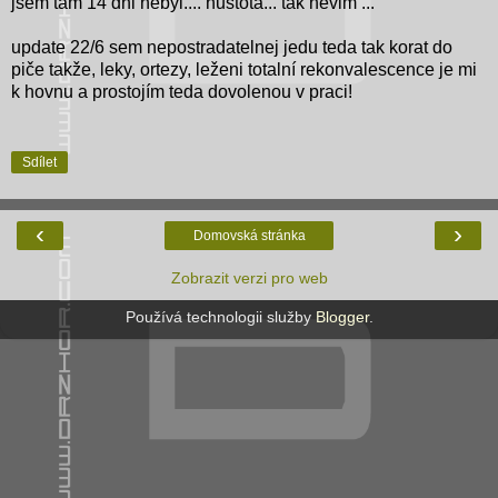
jsem tam 14 dni nebyl.... hustota... tak nevim ...¨
update 22/6 sem nepostradatelnej jedu teda tak korat do
piče takže, leky, ortezy, leženi totalní rekonvalescence je mi
k hovnu a prostojím teda dovolenou v praci!
Sdílet
‹
›
Domovská stránka
Zobrazit verzi pro web
Používá technologii služby
Blogger
.